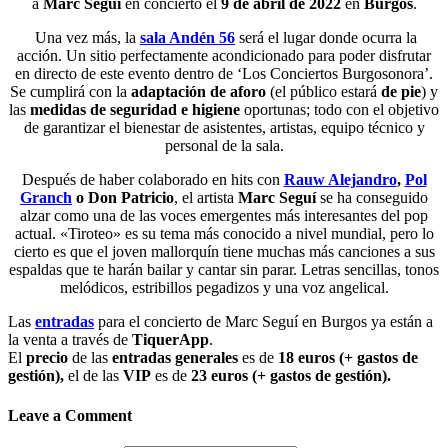
a
Marc Seguí
en concierto el
9 de abril de 2022
en
Burgos
.
Una vez más, la
sala Andén 56
será el lugar donde ocurra la
acción. Un sitio perfectamente acondicionado para poder disfrutar
en directo de este evento dentro de ‘Los Conciertos Burgosonora’.
Se cumplirá con la
adaptación de aforo
(el público estará
de pie
) y
las
medidas de seguridad e higiene
oportunas; todo con el objetivo
de garantizar el bienestar de asistentes, artistas, equipo técnico y
personal de la sala.
Después de haber colaborado en hits con
Rauw Alejandro
,
Pol
Granch
o Don Patricio
, el artista
Marc Seguí
se ha conseguido
alzar como una de las voces emergentes más interesantes del pop
actual. «Tiroteo» es su tema más conocido a nivel mundial, pero lo
cierto es que el joven mallorquín tiene muchas más canciones a sus
espaldas que te harán bailar y cantar sin parar. Letras sencillas, tonos
melódicos, estribillos pegadizos y una voz angelical.
Las
entradas
para el concierto de Marc Seguí en Burgos ya están a
la venta a través de
TiquerApp
.
El
precio
de las
entradas generales
es de
18 euros (+ gastos de
gestión),
el de las
VIP
es de
23 euros (+ gastos de gestión).
Leave a Comment