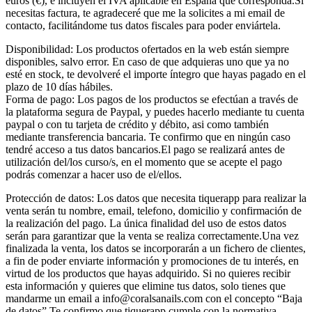
euros (€), e incluyen el IVA aplicable en España que corresponda.Si
necesitas factura, te agradeceré que me la solicites a mi email de
contacto, facilitándome tus datos fiscales para poder enviártela.
Disponibilidad: Los productos ofertados en la web están siempre
disponibles, salvo error. En caso de que adquieras uno que ya no
esté en stock, te devolveré el importe íntegro que hayas pagado en el
plazo de 10 días hábiles.
Forma de pago: Los pagos de los productos se efectúan a través de
la plataforma segura de Paypal, y puedes hacerlo mediante tu cuenta
paypal o con tu tarjeta de crédito y débito, asi como también
mediante transferencia bancaria. Te confirmo que en ningún caso
tendré acceso a tus datos bancarios.El pago se realizará antes de
utilización del/los curso/s, en el momento que se acepte el pago
podrás comenzar a hacer uso de el/ellos.
Protección de datos: Los datos que necesita tiquerapp para realizar la
venta serán tu nombre, email, telefono, domicilio y confirmación de
la realización del pago. La única finalidad del uso de estos datos
serán para garantizar que la venta se realiza correctamente.Una vez
finalizada la venta, los datos se incorporarán a un fichero de clientes,
a fin de poder enviarte información y promociones de tu interés, en
virtud de los productos que hayas adquirido. Si no quieres recibir
esta información y quieres que elimine tus datos, solo tienes que
mandarme un email a info@coralsanails.com con el concepto “Baja
de datos”.Te confirmo que tiquerapp cumple con la normativa